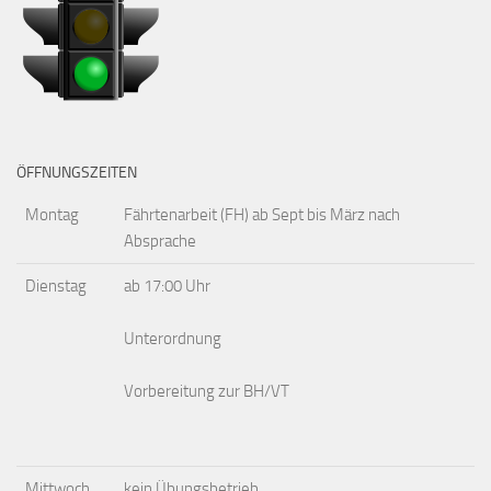
ÖFFNUNGSZEITEN
Montag
Fährtenarbeit (FH) ab Sept bis März nach
Absprache
Dienstag
ab 17:00 Uhr
Unterordnung
Vorbereitung zur BH/VT
Mittwoch
kein Übungsbetrieb