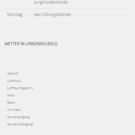
Junghundestunde
Sonntag
kein Übungsbetrieb
WETTER IN LANGENSELBOLD
,
Gefühlt:
Luftdruck:
Luftfeuchtigkeit: %
Wind:
Böen:
UV-Index:
Sonnenaufgang:
Sonnenuntergang: