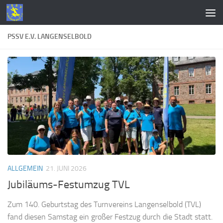
Zum Inhalt springen
PSSV E.V. LANGENSELBOLD
ALLGEMEIN
21. JUNI 2026
Jubiläums-Festumzug TVL
Zum 140. Geburtstag des Turnvereins Langenselbold (TVL)
fand diesen Samstag ein großer Festzug durch die Stadt statt.