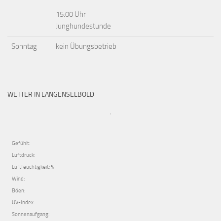
15:00 Uhr
Junghundestunde
Sonntag
kein Übungsbetrieb
WETTER IN LANGENSELBOLD
,
Gefühlt:
Luftdruck:
Luftfeuchtigkeit: %
Wind:
Böen:
UV-Index:
Sonnenaufgang: