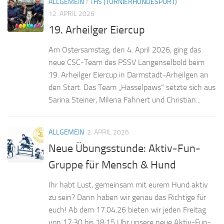
ALLGEMEIN
/
THS (TURNIERHUNDESPORT)
12. APRIL 2026
19. Arheilger Eiercup
Am Ostersamstag, den 4. April 2026, ging das
neue CSC‑Team des PSSV Langenselbold beim
19. Arheilger Eiercup in Darmstadt‑Arheilgen an
den Start. Das Team „Hasselpaws“ setzte sich aus
Sarina Steiner, Milena Fahnert und Christian...
ALLGEMEIN
2. APRIL 2026
Neue Übungsstunde: Aktiv-Fun-
Gruppe für Mensch & Hund
Ihr habt Lust, gemeinsam mit eurem Hund aktiv
zu sein? Dann haben wir genau das Richtige für
euch! Ab dem 17.04.26 bieten wir jeden Freitag
von 17:30 bis 18:15 Uhr unsere neue Aktiv-Fun-