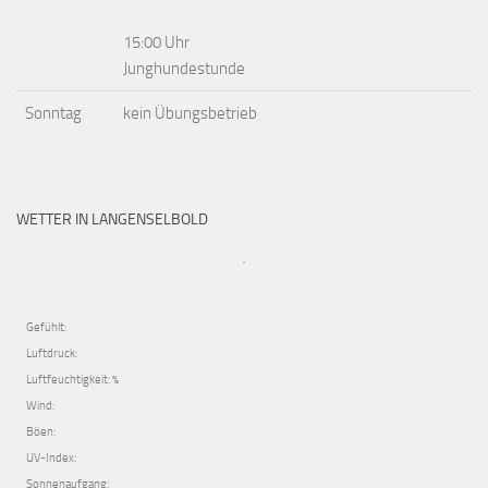
15:00 Uhr
Junghundestunde
Sonntag
kein Übungsbetrieb
WETTER IN LANGENSELBOLD
,
Gefühlt:
Luftdruck:
Luftfeuchtigkeit: %
Wind:
Böen:
UV-Index:
Sonnenaufgang: