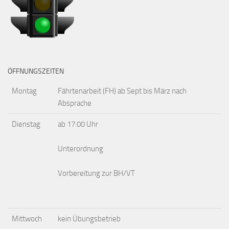
ÖFFNUNGSZEITEN
Montag
Fährtenarbeit (FH) ab Sept bis März nach
Absprache
Dienstag
ab 17:00 Uhr
Unterordnung
Vorbereitung zur BH/VT
Mittwoch
kein Übungsbetrieb