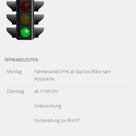
ÖFFNUNGSZEITEN
Montag
Fährtenarbeit (FH) ab Sept bis März nach
Absprache
Dienstag
ab 17:00 Uhr
Unterordnung
Vorbereitung zur BH/VT