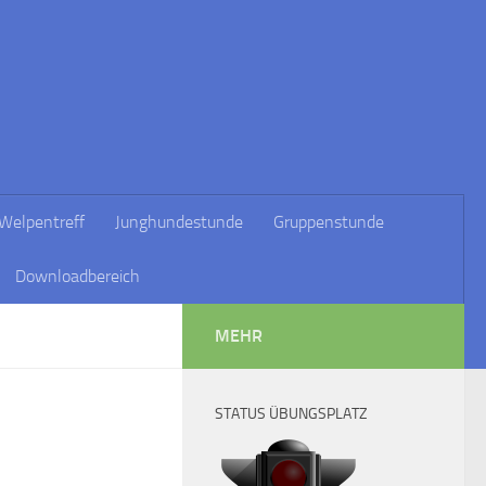
Welpentreff
Junghundestunde
Gruppenstunde
Downloadbereich
MEHR
STATUS ÜBUNGSPLATZ