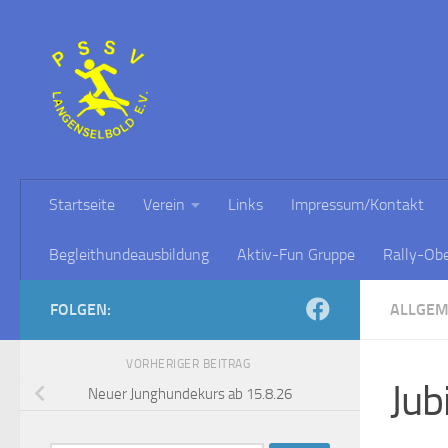
Zum Inhalt springen
Startseite
Verein
Links
Impressum/Kontakt
Begleithundeausbildung
Aktiv-Fun Gruppe
Rally-Ob
FOLGEN:
ALLGEM
VORHERIGER BEITRAG
Jub
Neuer Junghundekurs ab 15.8.26