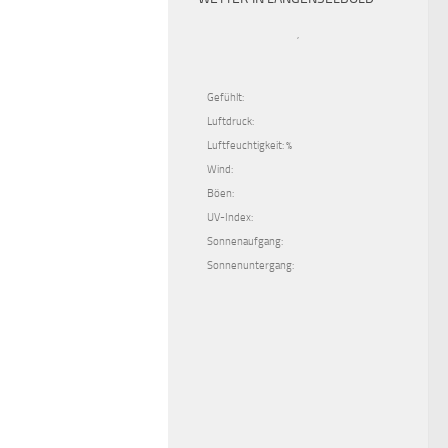
,
Gefühlt:
Luftdruck:
Luftfeuchtigkeit: %
Wind:
Böen:
UV-Index:
Sonnenaufgang:
Sonnenuntergang: