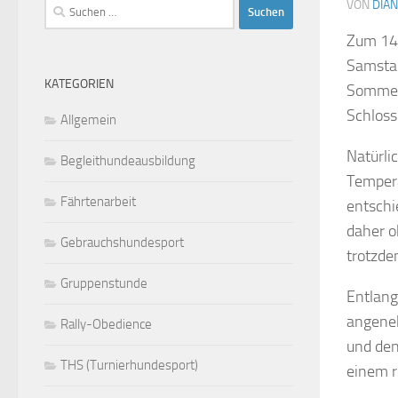
Suchen
VON
DIA
nach:
Zum 140
Samstag
KATEGORIEN
Sommer
Schloss
Allgemein
Natürli
Begleithundeausbildung
Tempera
Fährtenarbeit
entschi
daher o
Gebrauchshundesport
trotzde
Gruppenstunde
Entlang
angeneh
Rally-Obedience
und de
THS (Turnierhundesport)
einem r