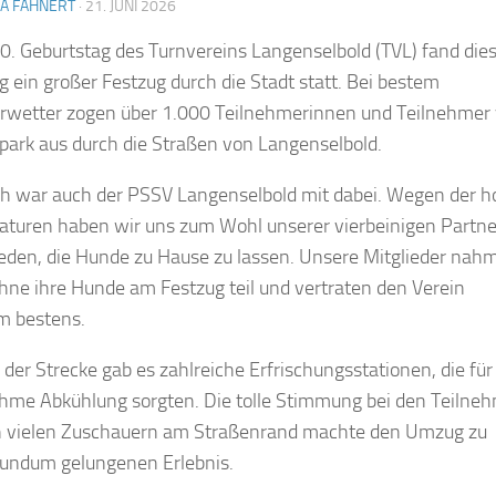
NA FAHNERT
·
21. JUNI 2026
. Geburtstag des Turnvereins Langenselbold (TVL) fand die
 ein großer Festzug durch die Stadt statt. Bei bestem
wetter zogen über 1.000 Teilnehmerinnen und Teilnehmer
park aus durch die Straßen von Langenselbold.
ch war auch der PSSV Langenselbold mit dabei. Wegen der 
turen haben wir uns zum Wohl unserer vierbeinigen Partne
eden, die Hunde zu Hause zu lassen. Unsere Mitglieder nah
hne ihre Hunde am Festzug teil und vertraten den Verein
m bestens.
 der Strecke gab es zahlreiche Erfrischungsstationen, die für
me Abkühlung sorgten. Die tolle Stimmung bei den Teilne
n vielen Zuschauern am Straßenrand machte den Umzug zu
undum gelungenen Erlebnis.