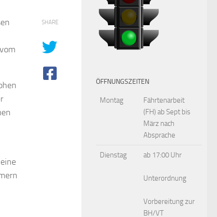
sen
SHARE
 vom
ÖFFNUNGSZEITEN
hohen
r
Montag
Fährtenarbeit
men
(FH) ab Sept bis
März nach
Absprache
Dienstag
ab 17:00 Uhr
 eine
hmern
Unterordnung
Vorbereitung zur
BH/VT