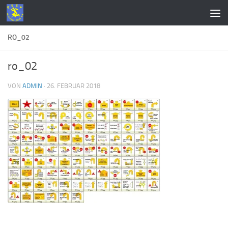
Zum Inhalt springen
RO_02
ro_02
VON
ADMIN
·
26. FEBRUAR 2018