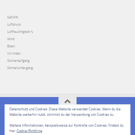
Gefühlt:
Luftdruck:
Luftfeuchtigkeit: %
Wind:
Böen:
UV-Index:
Sonnenaufgang:
Sonnenuntergang:
Datenschutz und Cookies: Diese Website verwendet Cookies. Wenn du die
Website weiterhin nutzt, stimmst du der Verwendung von Cookies zu.
PSSV e.V. Langenselbold © 2026. Alle Rechte vorbehalten.
Powered by
- Entworfen mit dem
Hueman-Theme
Weitere Informationen, beispielsweise zur Kontrolle von Cookies, findest du
hier:
Cookie-Richtlinie