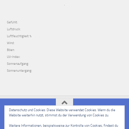
,
Gefühlt:
Luftdruck:
Luftfeuchtigkeit: %
Wind:
Böen:
UV-Index:
Sonnenaufgang:
Sonnenuntergang:
Datenschutz und Cookies: Diese Website verwendet Cookies. Wenn du die
Website weiterhin nutzt, stimmst du der Verwendung von Cookies zu.
PSSV e.V. Langenselbold © 2026. Alle Rechte vorbehalten.
Powered by
- Entworfen mit dem
Hueman-Theme
Weitere Informationen, beispielsweise zur Kontrolle von Cookies, findest du