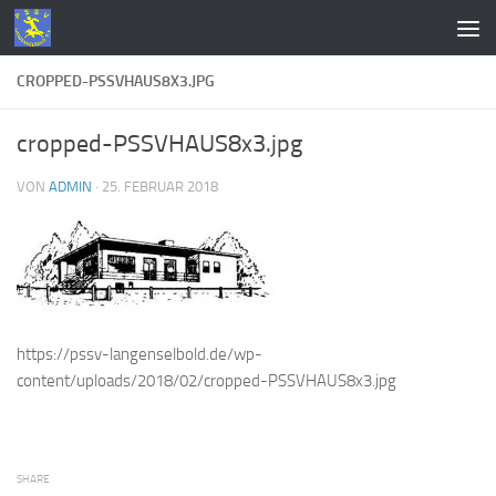
Zum Inhalt springen
CROPPED-PSSVHAUS8X3.JPG
cropped-PSSVHAUS8x3.jpg
VON
ADMIN
·
25. FEBRUAR 2018
https://pssv-langenselbold.de/wp-
content/uploads/2018/02/cropped-PSSVHAUS8x3.jpg
SHARE