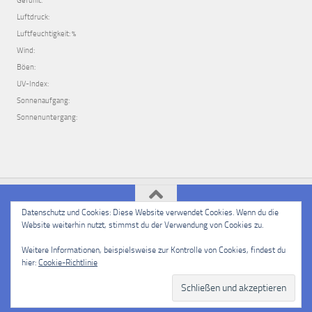
Gefühlt:
Luftdruck:
Luftfeuchtigkeit: %
Wind:
Böen:
UV-Index:
Sonnenaufgang:
Sonnenuntergang:
Datenschutz und Cookies: Diese Website verwendet Cookies. Wenn du die
Website weiterhin nutzt, stimmst du der Verwendung von Cookies zu.
PSSV e.V. Langenselbold © 2026. Alle Rechte vorbehalten.
Powered by
- Entworfen mit dem
Hueman-Theme
Weitere Informationen, beispielsweise zur Kontrolle von Cookies, findest du
hier:
Cookie-Richtlinie