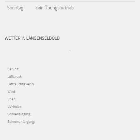
Sonntag
kein Übungsbetrieb
WETTER IN LANGENSELBOLD
,
Gefühlt:
Luftdruck:
Luftfeuchtigkeit: %
Wind:
Böen:
UV-Index:
Sonnenaufgang:
Sonnenuntergang: