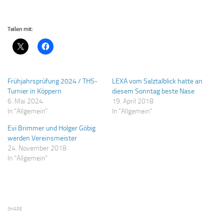
Teilen mit:
Frühjahrsprüfung 2024 / THS-
LEXA vom Salztalblick hatte an
Turnier in Köppern
diesem Sonntag beste Nase
6. Mai 2024
19. April 2018
In "Allgemein"
In "Allgemein"
Evi Brimmer und Holger Göbig
werden Vereinsmeister
24. November 2018
In "Allgemein"
SHARE