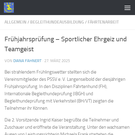
Zum Inhalt springen
ALLGEMEIN
/
BEGLEITHUNDEAUSBILDUNG
/
FÄHRTENARBEIT
Frühjahrsprüfung – Sportlicher Ehrgeiz und
Teamgeist
VON
DIANA FAHNERT
·
27. MÄRZ 2025
Bei strahlendem Frühlingswetter stellten sich die
Vereinsmitglieder des PSSV e. V. Langenselbold der diesjährigen
Frühjahrsprüfung. In den Disziplinen Fährtenhund (FH),
Internationale Begleithundeprüfung (IBGH) und
Begleithundeprüfung mit Verkehrsteil (BH/VT) zeigten die
Teilnehmer ihr Können.
Die 2. Vorsitzende Ingrid Kaiser begrüßte die Teilnehmer und
Zuschauer und eröffnete die Veranstaltung. Unter den wachsamen
Augen von Leistungsrichterin Michaela Frank starteten die