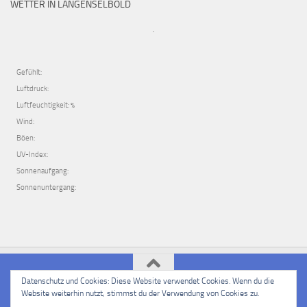
WETTER IN LANGENSELBOLD
,
Gefühlt:
Luftdruck:
Luftfeuchtigkeit: %
Wind:
Böen:
UV-Index:
Sonnenaufgang:
Sonnenuntergang:
Datenschutz und Cookies: Diese Website verwendet Cookies. Wenn du die
Website weiterhin nutzt, stimmst du der Verwendung von Cookies zu.
PSSV e.V. Langenselbold © 2026. Alle Rechte vorbehalten.