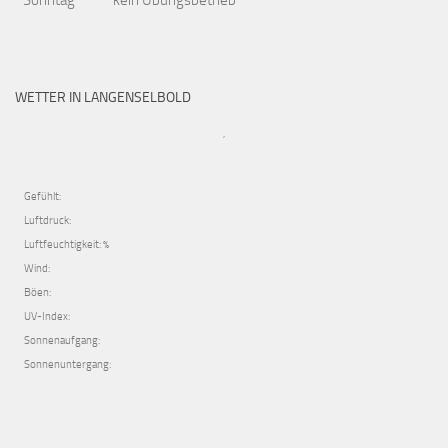
Sonntag
kein Übungsbetrieb
WETTER IN LANGENSELBOLD
,
Gefühlt:
Luftdruck:
Luftfeuchtigkeit: %
Wind:
Böen:
UV-Index:
Sonnenaufgang:
Sonnenuntergang: