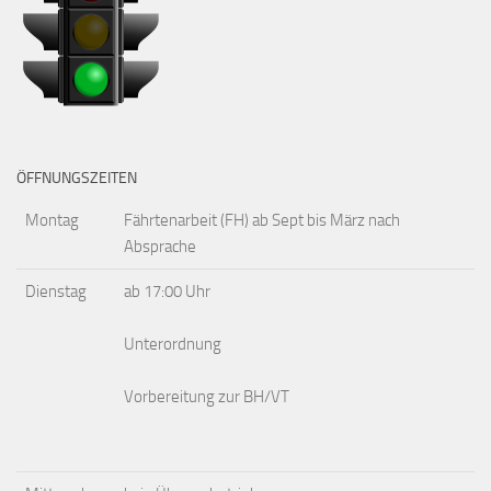
ÖFFNUNGSZEITEN
Montag
Fährtenarbeit (FH) ab Sept bis März nach
Absprache
Dienstag
ab 17:00 Uhr
Unterordnung
Vorbereitung zur BH/VT