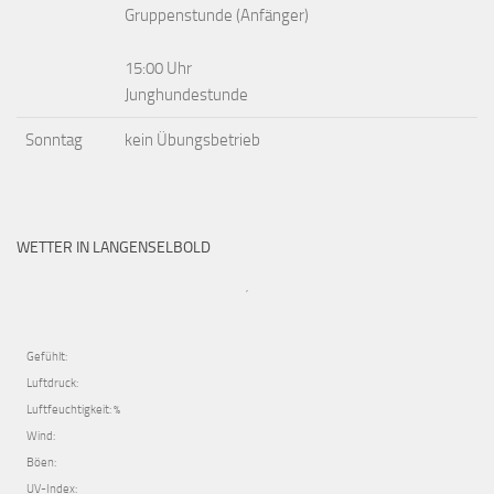
Gruppenstunde (Anfänger)
15:00 Uhr
Junghundestunde
Sonntag
kein Übungsbetrieb
WETTER IN LANGENSELBOLD
,
Gefühlt:
Luftdruck:
Luftfeuchtigkeit: %
Wind:
Böen:
UV-Index: