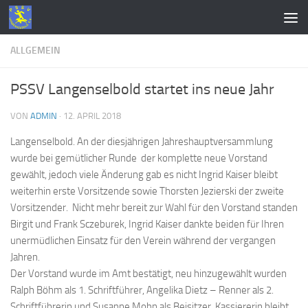
Zum Inhalt springen
ALLGEMEIN
PSSV Langenselbold startet ins neue Jahr
VON
ADMIN
·
12. APRIL 2018
Langenselbold.
An der diesjährigen Jahreshauptversammlung
wurde bei gemütlicher Runde der komplette neue Vorstand
gewählt, jedoch viele Änderung gab es nicht Ingrid Kaiser bleibt
weiterhin erste Vorsitzende sowie Thorsten Jezierski der zweite
Vorsitzender. Nicht mehr bereit zur Wahl für den Vorstand standen
Birgit und Frank Sczeburek, Ingrid Kaiser dankte beiden für Ihren
unermüdlichen Einsatz für den Verein während der vergangen
Jahren.
Der Vorstand wurde im Amt bestätigt, neu hinzugewählt wurden
Ralph Böhm als 1. Schriftführer, Angelika Dietz – Renner als 2.
Schriftführerin und Susanne Mohn als Beisitzer. Kassiererin bleibt